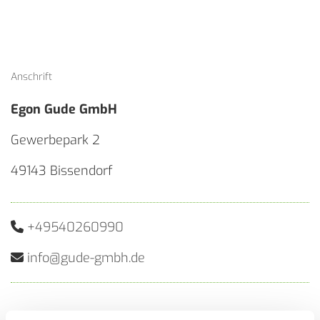
Anschrift
Egon Gude GmbH
Gewerbepark 2
49143 Bissendorf
+49540260990

info@gude-gmbh.de
